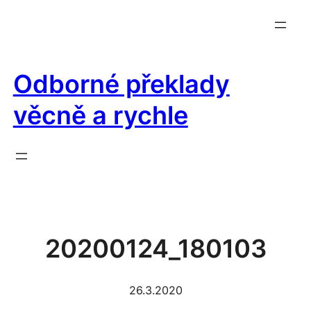
Přeskočit
na
obsah
Odborné překlady
věcně a rychle
20200124_180103
26.3.2020