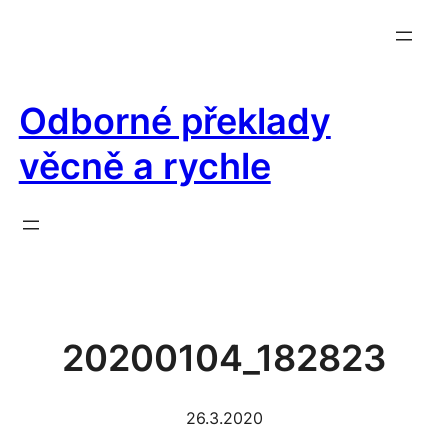
Přeskočit
na
obsah
Odborné překlady
věcně a rychle
20200104_182823
26.3.2020